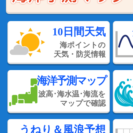
10日間天気
海ポイントの
天気・防災情報
海洋予測マップ
波高･海水温･海流を
マップで確認
うねり＆風浪予想