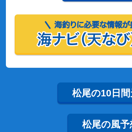
松尾の10日間
松尾の風予