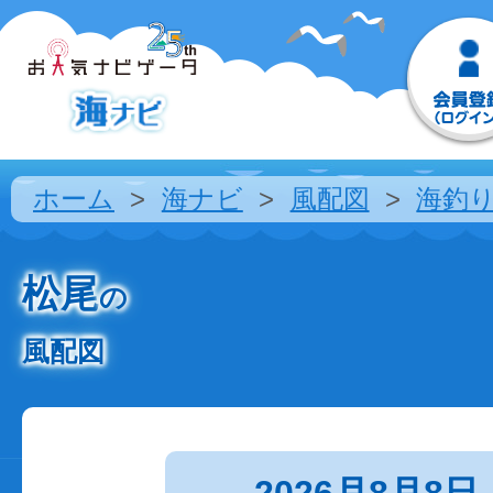
ホーム
海ナビ
風配図
海釣
松尾
の
風配図