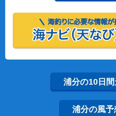
浦分の10日間
浦分の風予