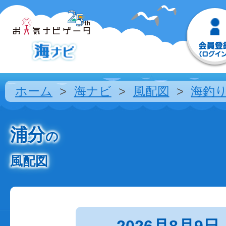
ホーム
海ナビ
風配図
海釣
浦分
の
風配図