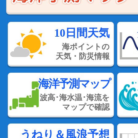
10日間天気
海ポイントの
天気・防災情報
海洋予測マップ
波高･海水温･海流を
マップで確認
うねり＆風浪予想