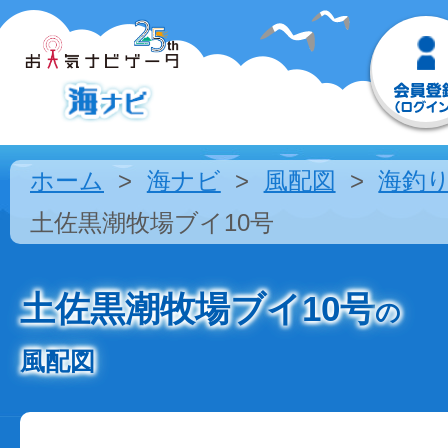
ホーム
海ナビ
風配図
海釣
土佐黒潮牧場ブイ10号
土佐黒潮牧場ブイ10号
の
風配図