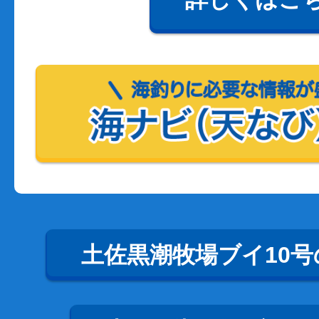
土佐黒潮牧場ブイ10号