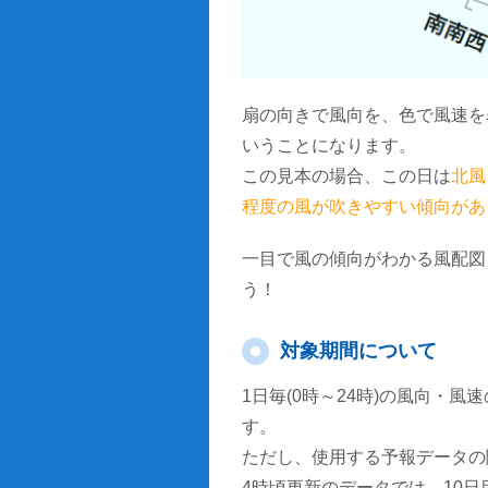
扇の向きで風向を、色で風速を
いうことになります。
この見本の場合、この日は
北風
程度の風が吹きやすい傾向があ
一目で風の傾向がわかる風配図
う！
対象期間について
1日毎(0時～24時)の風向・
す。
ただし、使用する予報データの
4時頃更新のデータでは、10日目