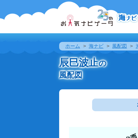
ホーム
海ナビ
風配図
辰巳波止
の
風配図