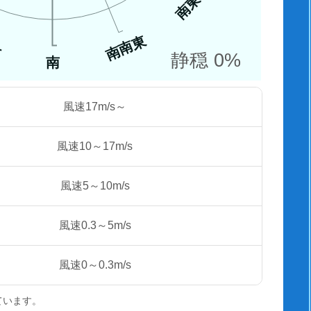
南東
南南東
西
静穏 0%
南
風速17m/s～
風速10～17m/s
風速5～10m/s
風速0.3～5m/s
風速0～0.3m/s
ています。