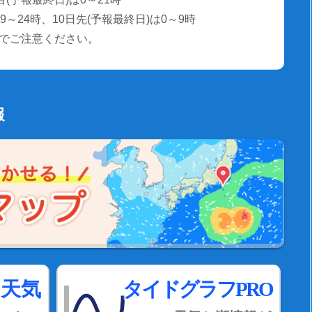
～24時、10日先(予報最終日)は0～9時
でご注意ください。
報
間天気
タイドグラフPRO