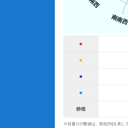
南西
南南
■
■
■
■
静穏
※目盛りの数値は、割合[%]を表し