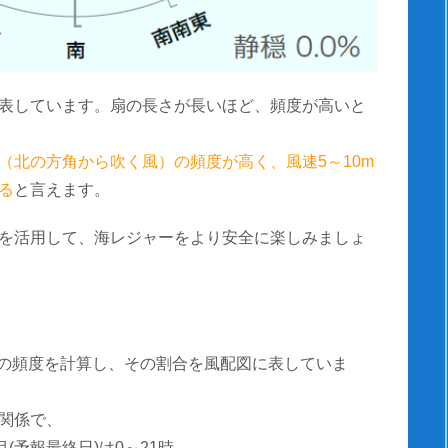
表しています。扇の長さが長いほど、頻度が高いと
（北の方角から吹く風）の頻度が高く、風速5～10m
る
と言えます。
を活用して、海レジャーをより安全に楽しみましょ
風速の頻度を計算し、その割合を風配図に表していま
関係で、
(予報最終日)は0～21時