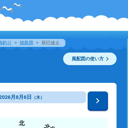
海釣り
徳島県
辰巳波止
風配図の使い方
2026月8月6日
（木）
北