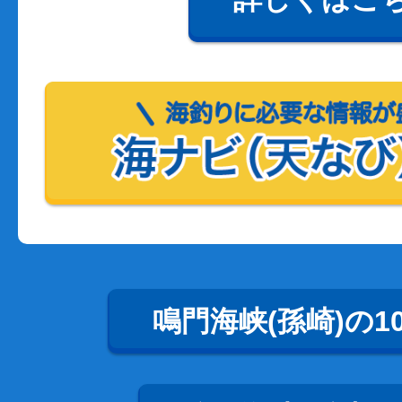
鳴門海峡(孫崎)の1