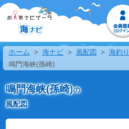
ホーム
海ナビ
風配図
海釣
鳴門海峡(孫崎)
鳴門海峡(孫崎)
の
風配図