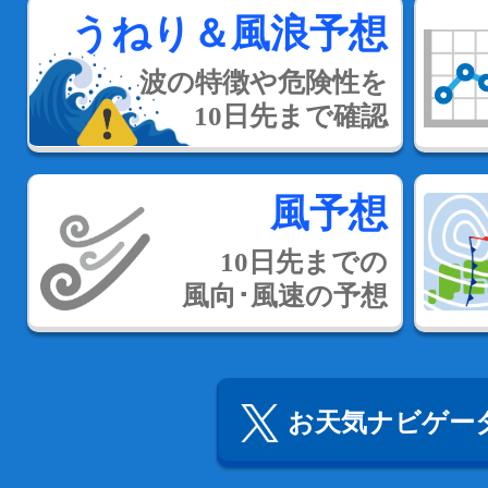
うねり＆風浪予想
波の特徴や危険性を
10日先まで確認
風予想
10日先までの
風向･風速の予想
お天気ナビゲータ