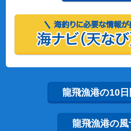
龍飛漁港の10
龍飛漁港の風