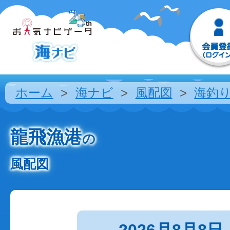
ホーム
海ナビ
風配図
海釣
龍飛漁港
の
風配図