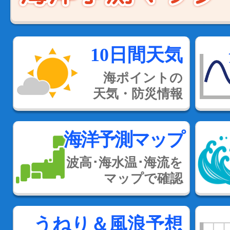
10日間天気
海ポイントの
天気・防災情報
海洋予測マップ
波高･海水温･海流を
マップで確認
うねり＆風浪予想