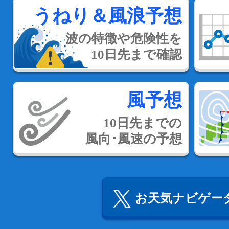
うねり＆風浪予想
波の特徴や危険性を
10日先まで確認
風予想
10日先までの
風向･風速の予想
お天気ナビゲータ