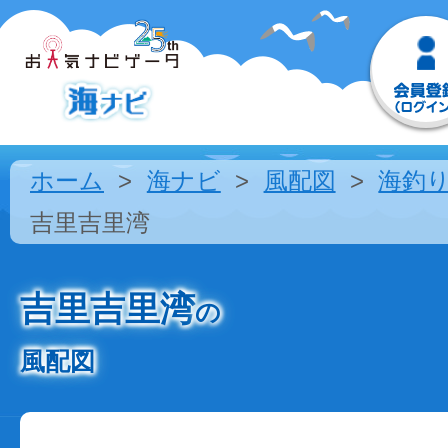
ホーム
海ナビ
風配図
海釣
吉里吉里湾
吉里吉里湾
の
風配図