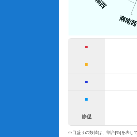
南西
南南
■
■
■
■
静穏
※目盛りの数値は、割合[%]を表し