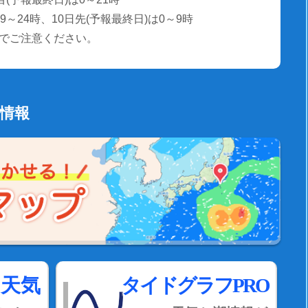
～24時、10日先(予報最終日)は0～9時
でご注意ください。
の情報
間天気
タイドグラフPRO