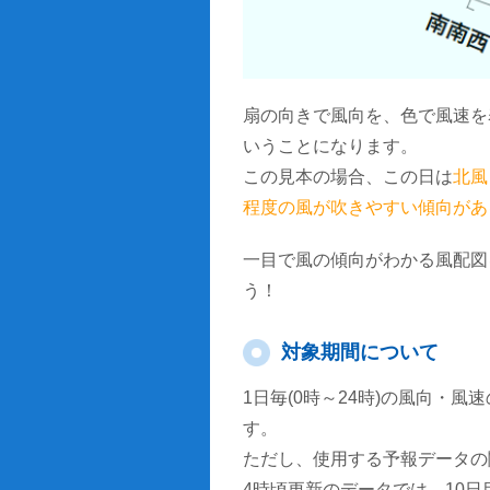
扇の向きで風向を、色で風速を
いうことになります。
この見本の場合、この日は
北風
程度の風が吹きやすい傾向があ
一目で風の傾向がわかる風配図
う！
対象期間について
1日毎(0時～24時)の風向・
す。
ただし、使用する予報データの
4時頃更新のデータでは、10日目