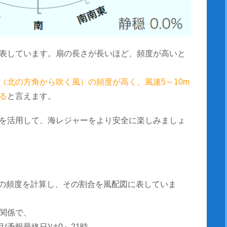
表しています。扇の長さが長いほど、頻度が高いと
（北の方角から吹く風）の頻度が高く、風速5～10m
る
と言えます。
を活用して、海レジャーをより安全に楽しみましょ
風速の頻度を計算し、その割合を風配図に表していま
関係で、
(予報最終日)は0～21時