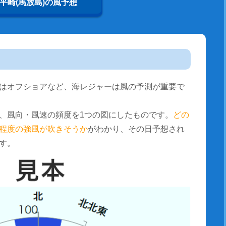
平崎(馬放島)の風予想
はオフショアなど、海レジャーは風の予測が重要で
、風向・風速の頻度を1つの図にしたものです。
どの
程度の強風が吹きそうか
がわかり、その日予想され
す。