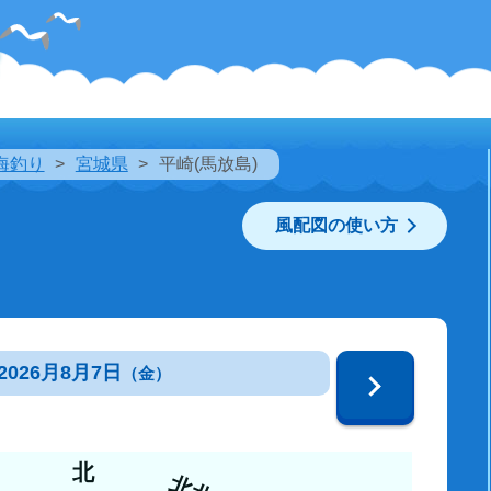
海釣り
宮城県
平崎(馬放島)
風配図の使い方
2026月8月7日
（金）
北