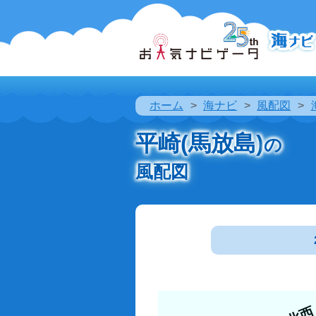
ホーム
海ナビ
風配図
平崎(馬放島)
の
風配図