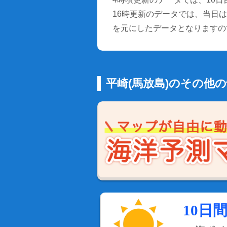
16時更新のデータでは、当日は9
を元にしたデータとなりますの
平崎(馬放島)のその他
10日