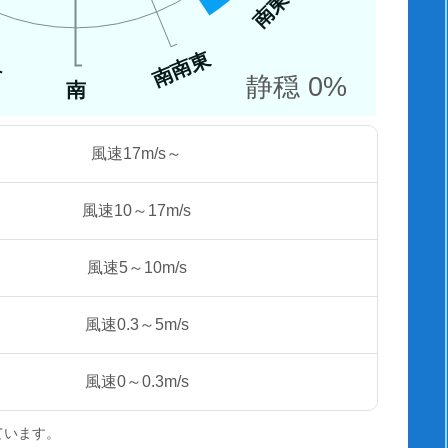
南東
南南東
西
静穏 0%
南
風速17m/s～
風速10～17m/s
風速5～10m/s
風速0.3～5m/s
風速0～0.3m/s
ています。