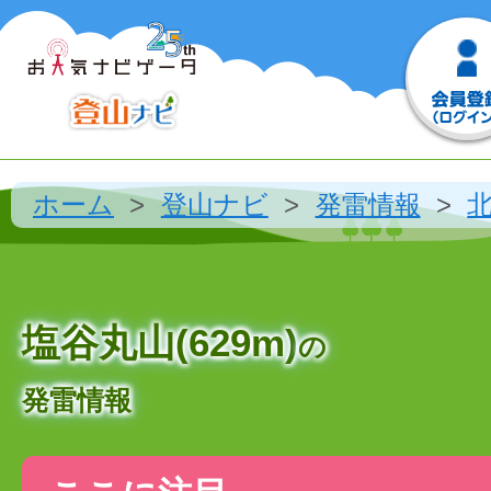
ホーム
登山ナビ
発雷情報
塩谷丸山(629m)
の
発雷情報