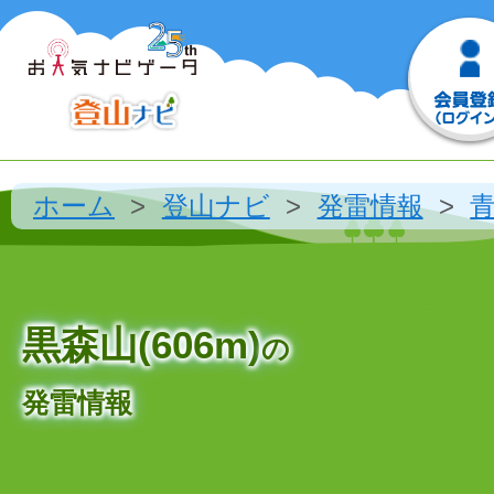
ホーム
登山ナビ
発雷情報
黒森山(606m)
の
発雷情報