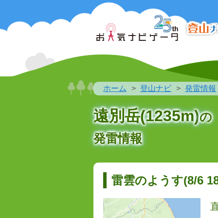
ホーム
登山ナビ
発雷情報
遠別岳(1235m)
の
発雷情報
雷雲のようす(8/6 18: