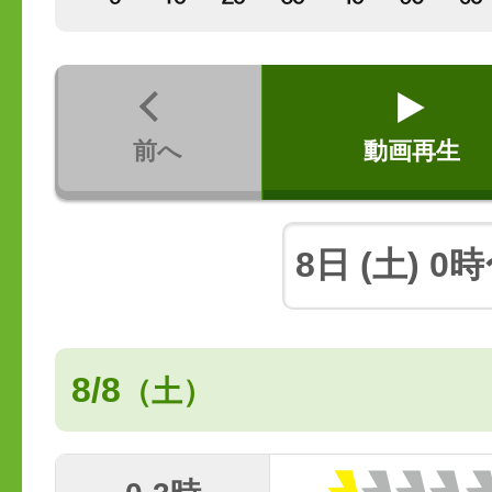
前へ
動画再生
8/8
（土）