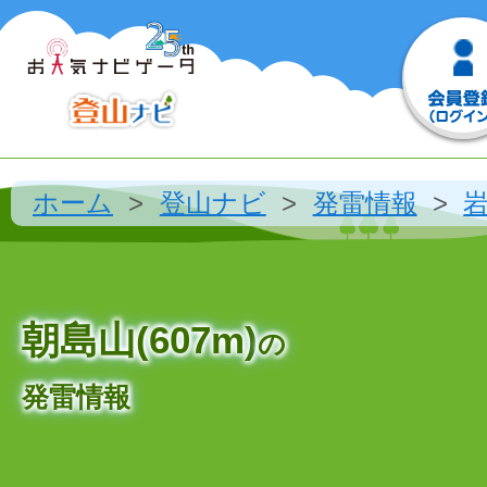
ホーム
登山ナビ
発雷情報
朝島山(607m)
の
発雷情報