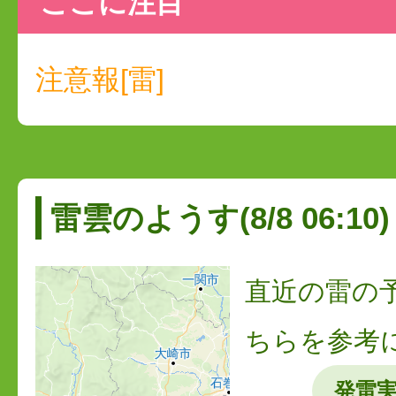
ここに注目
注意報[雷]
雷雲のようす(8/8 06:10)
直近の雷の
ちらを参考
発雷