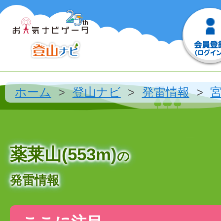
ホーム
登山ナビ
発雷情報
薬莱山(553m)
の
発雷情報