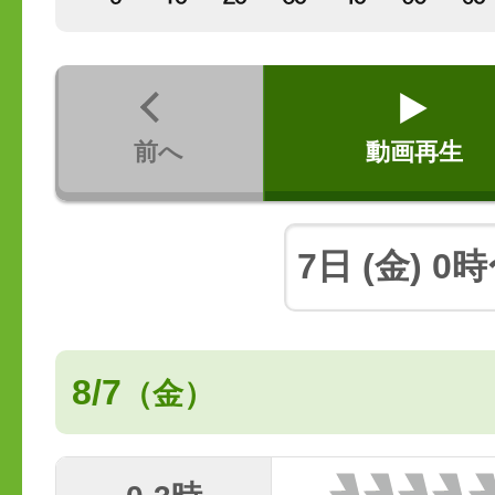
前へ
動画再生
8/7
（金）