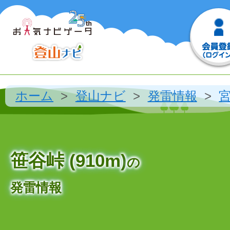
ホーム
登山ナビ
発雷情報
笹谷峠 (910m)
の
発雷情報