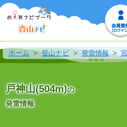
ホーム
登山ナビ
発雷情報
戸神山(504m)
の
発雷情報