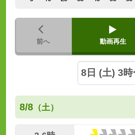
前へ
動画再生
8/8
（土）