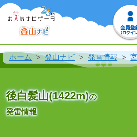
ホーム
登山ナビ
発雷情報
後白髪山(1422m)
の
発雷情報