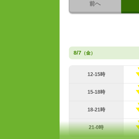
前へ
8/7
（金）
12-15時
15-18時
18-21時
21-0時