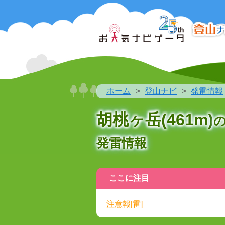
ホーム
登山ナビ
発雷情報
胡桃ヶ岳(461m)
発雷情報
ここに注目
注意報[雷]