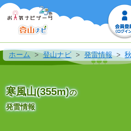
ホーム
登山ナビ
発雷情報
寒風山(355m)
の
発雷情報