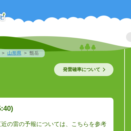
山形県
甑岳
発雷確率について
40)
直近の雷の予報については、こちらを参考