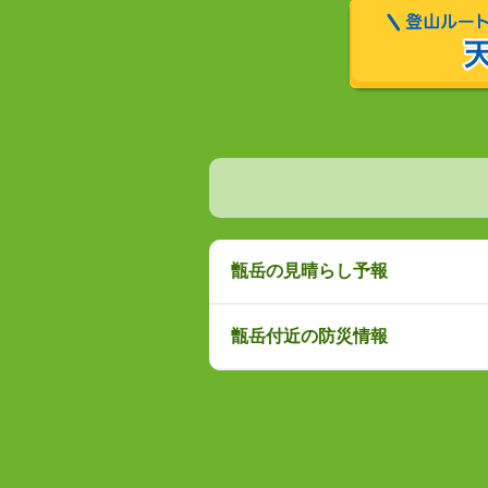
甑岳の見晴らし予報
甑岳付近の防災情報