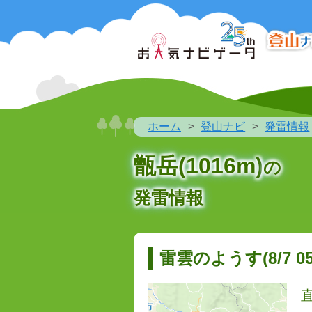
ホーム
登山ナビ
発雷情報
甑岳(1016m)
の
発雷情報
雷雲のようす(8/7 05: