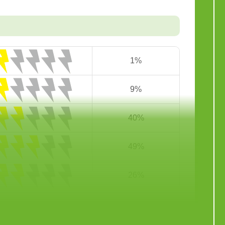
1%
9%
40%
49%
26%