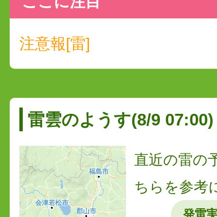
ここに注目
注意報[雷]
雷雲のようす(8/9 07:00)
直近の雷の
ちらを参考
発雷