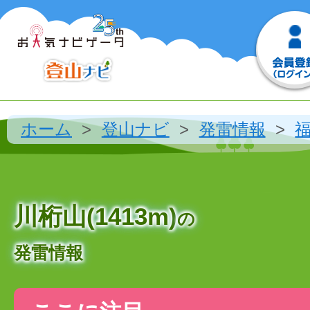
ホーム
登山ナビ
発雷情報
川桁山(1413m)
の
発雷情報