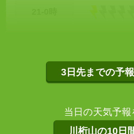
21-0時
3日先までの予
当日の天気予報
川桁山の10日