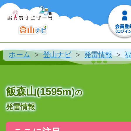
ホーム
登山ナビ
発雷情報
飯森山(1595m)
の
発雷情報