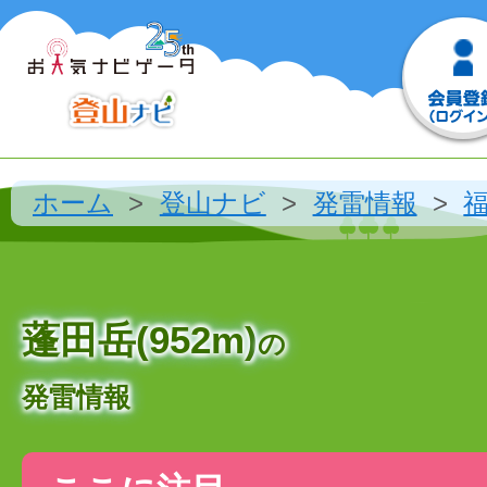
ホーム
登山ナビ
発雷情報
蓬田岳(952m)
の
発雷情報