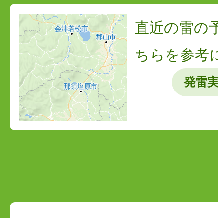
直近の雷の
ちらを参考
発雷