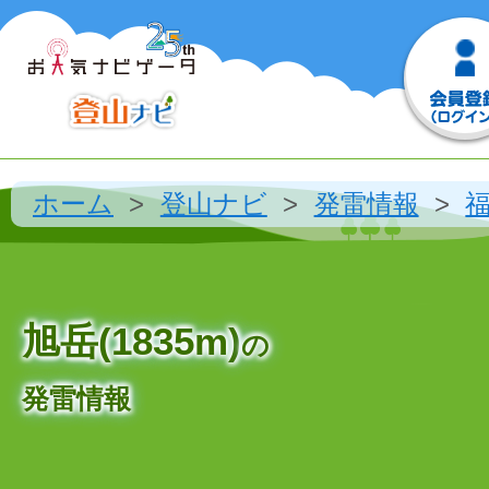
ホーム
登山ナビ
発雷情報
旭岳(1835m)
の
発雷情報