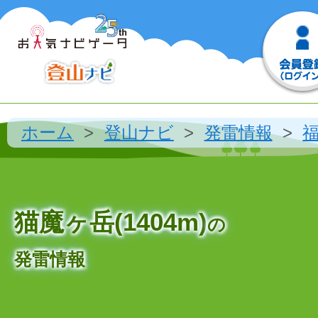
ホーム
登山ナビ
発雷情報
猫魔ヶ岳(1404m)
の
発雷情報