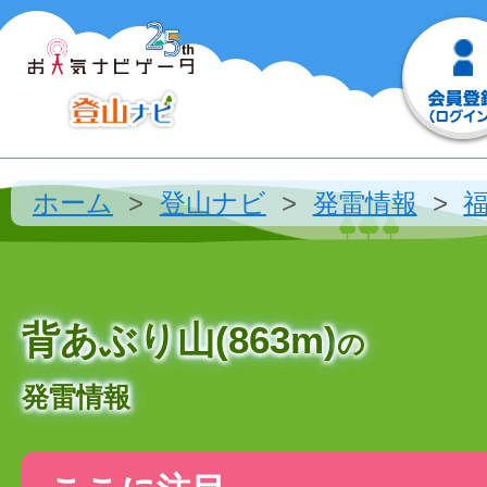
ホーム
登山ナビ
発雷情報
背あぶり山(863m)
の
発雷情報