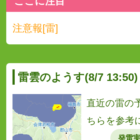
ここに注目
注意報[雷]
雷雲のようす(8/7 13:50)
直近の雷の
ちらを参考
発雷