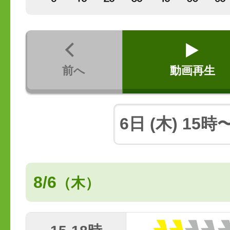
前へ
動画再生
8/6
（木）