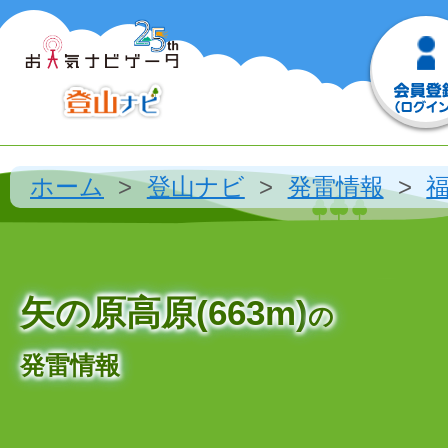
ホーム
登山ナビ
発雷情報
矢の原高原(663m)
の
発雷情報