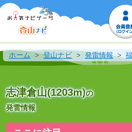
ホーム
登山ナビ
発雷情報
志津倉山(1203m)
の
発雷情報