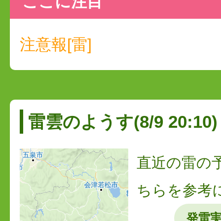
ここに注目
注意報[雷]
雷雲のようす(8/9 20:10)
直近の雷の
ちらを参考
発雷