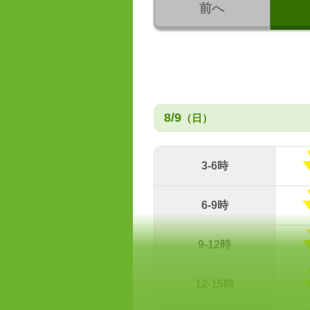
前へ
8/9
（日）
3-6時
6-9時
9-12時
12-15時