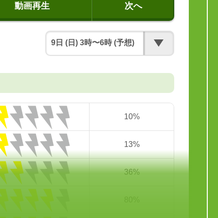
動画再生
次へ
10%
13%
36%
80%