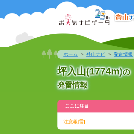
ホーム
登山ナビ
発雷情報
坪入山(1774m)
の
発雷情報
ここに注目
注意報[雷]