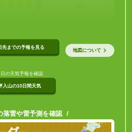
80%
日先までの予報を見る
地図について
当日の天気予報を確認
坪入山の10日間天気
の落雷や雷予測を確認