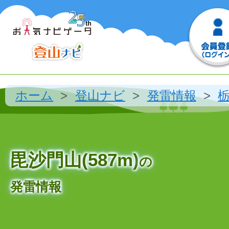
ホーム
登山ナビ
発雷情報
毘沙門山(587m)
の
発雷情報