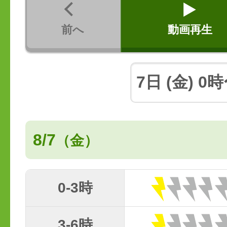
前へ
動画再生
8/7
（金）