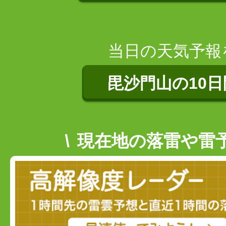
3日先までの予
当日の天気予報
毘沙門山の10
現在地の落雷や雷