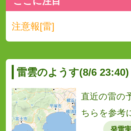
ここに注目
注意報[雷]
雷雲のようす(8/6 23:40)
直近の雷の
ちらを参考
発雷