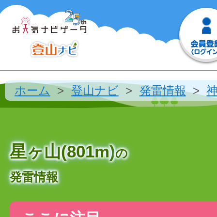
ホーム
登山ナビ
発雷情報
星ヶ山(801m)
の
発雷情報