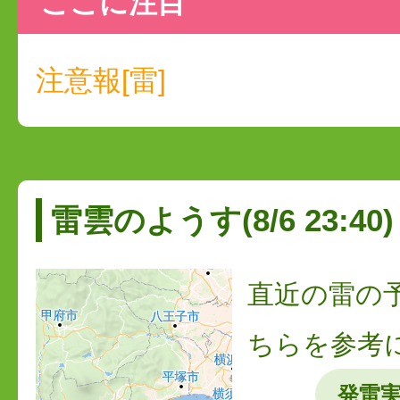
ここに注目
注意報[雷]
雷雲のようす(8/6 23:40)
直近の雷の
ちらを参考
発雷