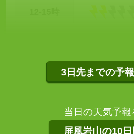
12-15時
3日先までの予
当日の天気予報
屏風岩山の10