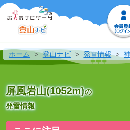
ホーム
登山ナビ
発雷情報
屏風岩山(1052m)
の
発雷情報