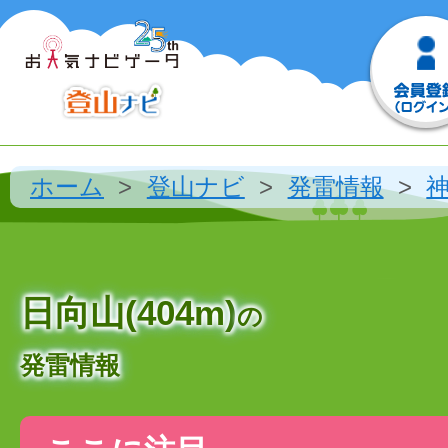
ホーム
登山ナビ
発雷情報
日向山(404m)
の
発雷情報