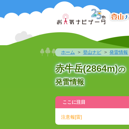
ホーム
登山ナビ
発雷情報
赤牛岳(2864m)
の
発雷情報
ここに注目
注意報[雷]