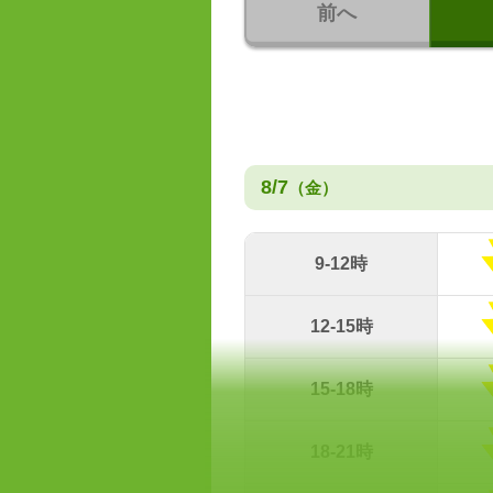
前へ
8/7
（金）
9-12時
12-15時
15-18時
18-21時