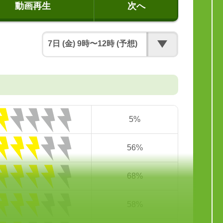
動画再生
次へ
5%
56%
68%
58%