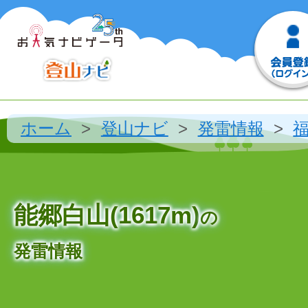
ホーム
登山ナビ
発雷情報
能郷白山(1617m)
の
発雷情報