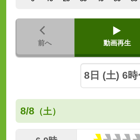
前へ
動画再生
8/8
（土）