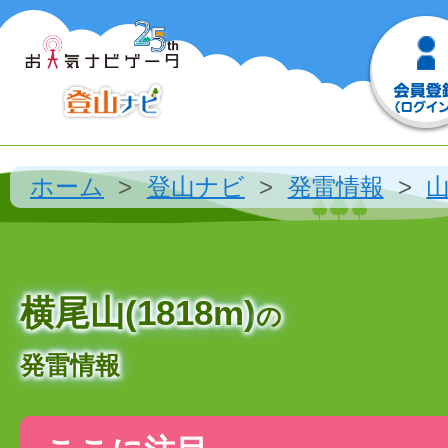
ホーム
登山ナビ
発雷情報
横尾山(1818m)
の
発雷情報