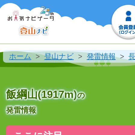
ホーム
登山ナビ
発雷情報
飯綱山(1917m)
の
発雷情報