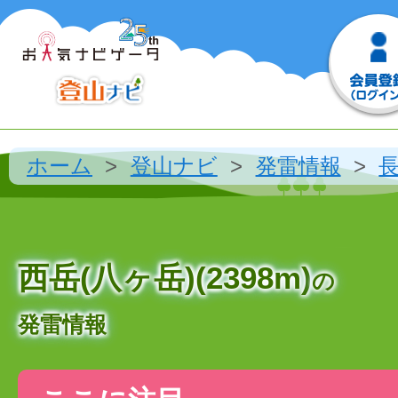
ホーム
登山ナビ
発雷情報
西岳(八ヶ岳)(2398m)
の
発雷情報