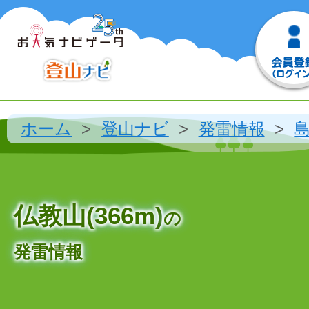
ホーム
登山ナビ
発雷情報
仏教山(366m)
の
発雷情報