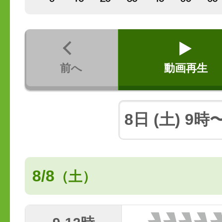
前へ
動画再生
8/8
（土）