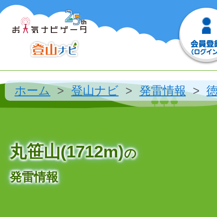
ホーム
登山ナビ
発雷情報
丸笹山(1712m)
の
発雷情報