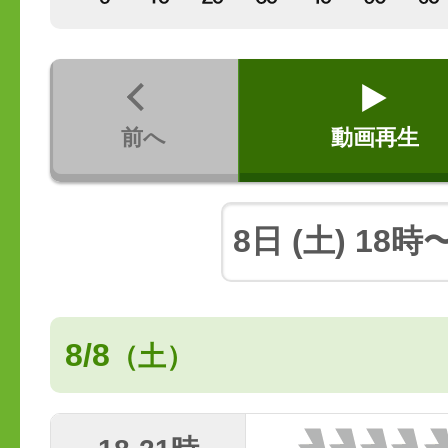
前へ
動画再生
8/8
（土）