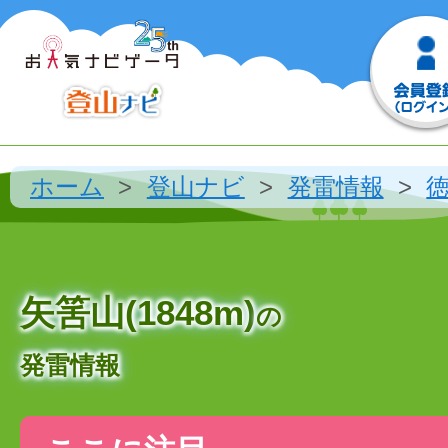
ホーム
登山ナビ
発雷情報
矢筈山(1848m)
の
発雷情報