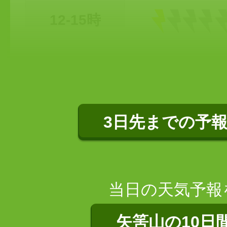
12-15時
3日先までの予
当日の天気予報
矢筈山の10日