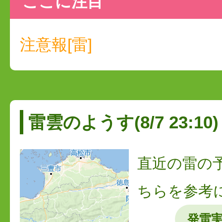
ここに注目
注意報[雷]
雷雲のようす(8/7 23:10)
直近の雷の
ちらを参考
発雷