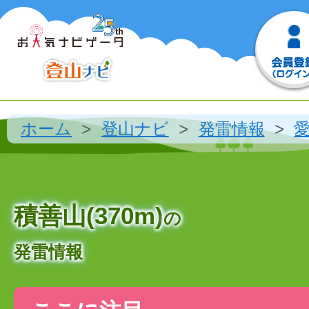
ホーム
登山ナビ
発雷情報
積善山(370m)
の
発雷情報