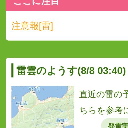
ここに注目
注意報[雷]
雷雲のようす(8/8 03:40)
直近の雷の
ちらを参考
発雷