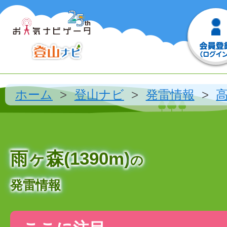
ホーム
登山ナビ
発雷情報
雨ヶ森(1390m)
の
発雷情報