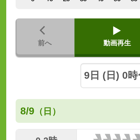
前へ
動画再生
8/9
（日）