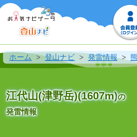
ホーム
登山ナビ
発雷情報
江代山(津野岳)(1607m)
の
発雷情報