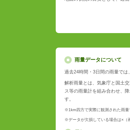
雨量データについて
過去24時間・3日間の雨量で
解析雨量とは、気象庁と国土交
ス等の雨量計を組み合わせ、降
す。
※1km四方で実際に観測された雨
※データが欠損している場合は×（