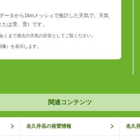
データから1kmメッシュで推計した天気で、天気
または雪、雪）です。
あくまで過去の天気の目安としてご覧ください。
画像）を表示します。
関連コンテンツ
名久井岳の発雷情報
名久