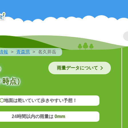
情報
青森県
名久井岳
の
雨量データについて
 時点）
〇
地面は乾いていて歩きやすい予想！
24時間以内の雨量は
0mm