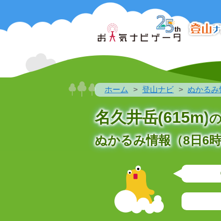
ホーム
登山ナビ
ぬかるみ
名久井岳(615m)
ぬかるみ情報（8日6時