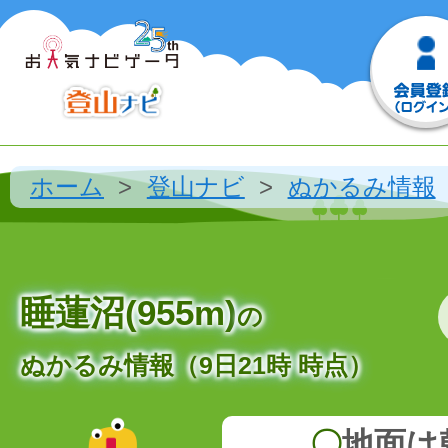
ホーム
登山ナビ
ぬかるみ情報
睡蓮沼(955m)
の
ぬかるみ情報（9日21時 時点）
〇
地面は