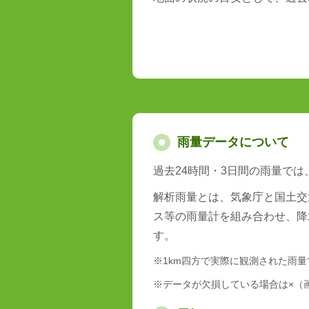
雨量データについて
過去24時間・3日間の雨量で
解析雨量とは、気象庁と国土交
ス等の雨量計を組み合わせ、降
す。
※1km四方で実際に観測された雨
※データが欠損している場合は×（