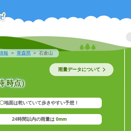
情報
青森県
石倉山
雨量データについて
時 時点）
〇
地面は乾いていて歩きやすい予想！
24時間以内の雨量は
0mm