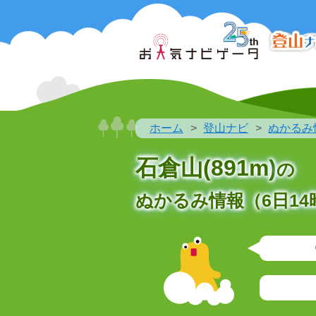
ホーム
登山ナビ
ぬかるみ
石倉山(891m)
の
ぬかるみ情報（6日14