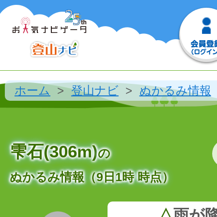
ホーム
登山ナビ
ぬかるみ情報
雫石(306m)
の
ぬかるみ情報（9日1時 時点）
△
雨が