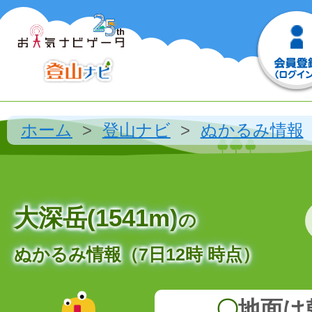
ホーム
登山ナビ
ぬかるみ情報
大深岳(1541m)
の
ぬかるみ情報（7日12時 時点）
〇
地面は