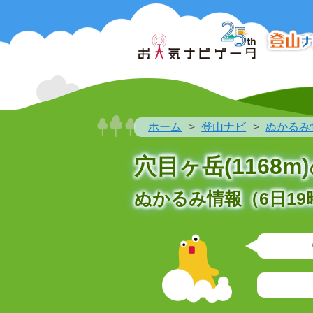
ホーム
登山ナビ
ぬかるみ
穴目ヶ岳(1168m)
ぬかるみ情報（6日19