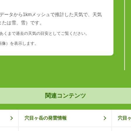
データから1kmメッシュで推計した天気で、天気
または雪、雪）です。
あくまで過去の天気の目安としてご覧ください。
画像）を表示します。
関連コンテンツ
穴目ヶ岳の発雷情報
穴目