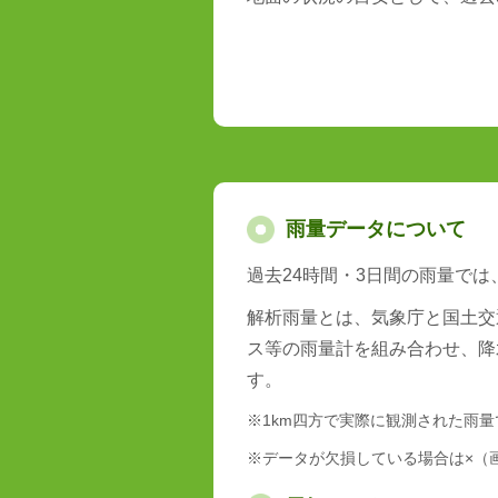
雨量データについて
過去24時間・3日間の雨量で
解析雨量とは、気象庁と国土交
ス等の雨量計を組み合わせ、降
す。
※1km四方で実際に観測された雨
※データが欠損している場合は×（