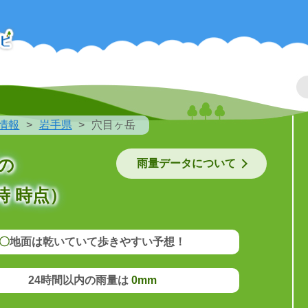
情報
岩手県
穴目ヶ岳
の
雨量データについて
時 時点）
〇
地面は乾いていて歩きやすい予想！
24時間以内の雨量は
0mm